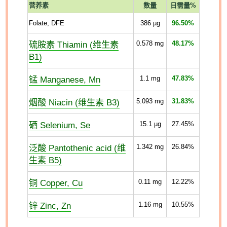
营养素
数量
日需量%
Folate, DFE
386
µg
96.50%
硫胺素 Thiamin (维生素
0.578
mg
48.17%
B1)
锰 Manganese, Mn
1.1
mg
47.83%
烟酸 Niacin (维生素 B3)
5.093
mg
31.83%
硒 Selenium, Se
15.1
µg
27.45%
泛酸 Pantothenic acid (维
1.342
mg
26.84%
生素 B5)
铜 Copper, Cu
0.11
mg
12.22%
锌 Zinc, Zn
1.16
mg
10.55%