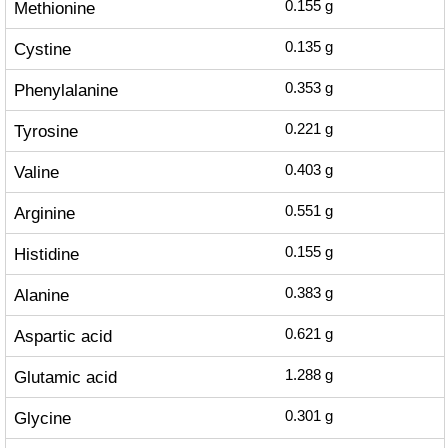
Methionine
0.155
g
Cystine
0.135
g
Phenylalanine
0.353
g
Tyrosine
0.221
g
Valine
0.403
g
Arginine
0.551
g
Histidine
0.155
g
Alanine
0.383
g
Aspartic acid
0.621
g
Glutamic acid
1.288
g
Glycine
0.301
g