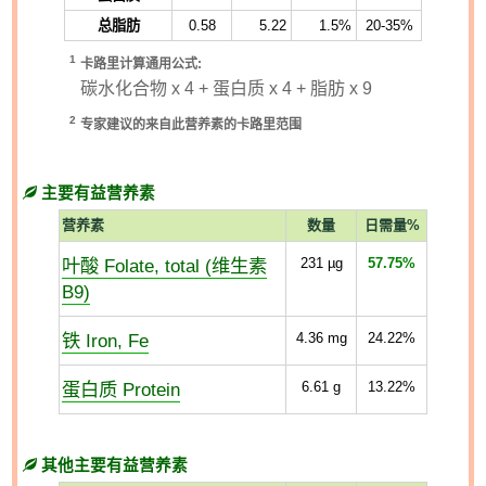
总脂肪
0.58
5.22
1.5%
20-35%
1
卡路里计算通用公式:
碳水化合物 x 4 + 蛋白质 x 4 + 脂肪 x 9
2
专家建议的来自此营养素的卡路里范围
主要有益营养素
营养素
数量
日需量%
叶酸 Folate, total (维生素
231
µg
57.75%
B9)
铁 Iron, Fe
4.36
mg
24.22%
蛋白质 Protein
6.61
g
13.22%
其他主要有益营养素