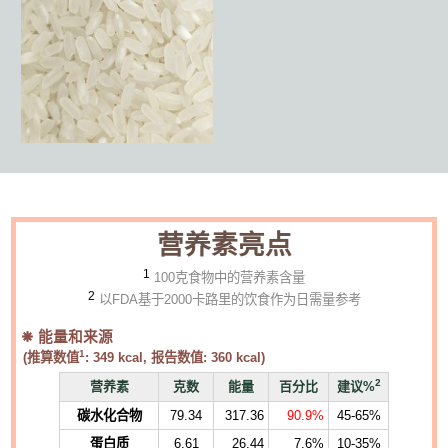
营养素亮点
1
100克食物中的营养素含量
2
以FDA基于2000卡路里的饮食作为日需量参考
能量和来源
1
(推算数值
:
349
kcal, 报告数值:
360
kcal)
2
营养素
克数
能量
百分比
建议%
碳水化合物
79.34
317.36
90.9%
45-65%
蛋白质
6.61
26.44
7.6%
10-35%