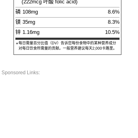
(
222
mcg
叶酸 folic acid
)
磷
108
mg
8.6%
镁
35
mg
8.3%
锌
1.16
mg
10.5%
每日需量百分比值（DV）告诉您每份食物中的某种营养成分
*
对每日饮食所需量的贡献。一般营养建议每天2,000卡路里。
Sponsored Links: