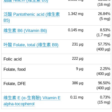
烟酸 Niacin (维生素 B3)
(16 mg)
泛酸 Pantothenic acid (维生素
1.342
mg
26.84%
(5 mg)
B5)
维生素 B6 (Vitamin B6)
0.145
mg
8.53%
(1.7 mg)
叶酸 Folate, total (维生素 B9)
231
µg
57.75%
(400 µg)
Folic acid
222
µg
Folate, food
9
µg
2.25%
(400 µg)
Folate, DFE
386
µg
96.50%
(400 µg)
维生素 E (α-生育酚) Vitamin E
0.11
mg
0.73%
(15 mg)
alpha-tocopherol