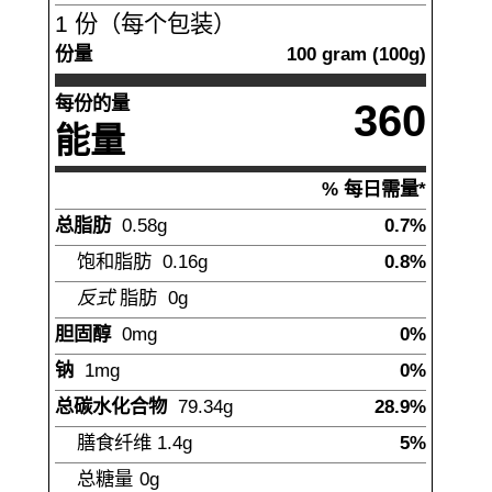
1
份（每个包装）
份量
100
gram
(
100
g)
每份的量
360
能量
% 每日需量*
总脂肪
0.58
g
0.7%
饱和脂肪
0.16
g
0.8%
反式
脂肪
0g
胆固醇
0
mg
0%
钠
1
mg
0%
总碳水化合物
79.34
g
28.9%
膳食纤维
1.4
g
5%
总糖量
0g