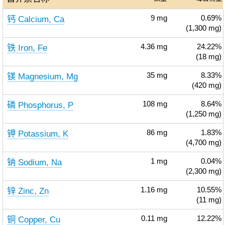
钙 Calcium, Ca
9
mg
0.69%
(1,300 mg)
铁 Iron, Fe
4.36
mg
24.22%
(18 mg)
镁 Magnesium, Mg
35
mg
8.33%
(420 mg)
磷 Phosphorus, P
108
mg
8.64%
(1,250 mg)
钾 Potassium, K
86
mg
1.83%
(4,700 mg)
钠 Sodium, Na
1
mg
0.04%
(2,300 mg)
锌 Zinc, Zn
1.16
mg
10.55%
(11 mg)
铜 Copper, Cu
0.11
mg
12.22%